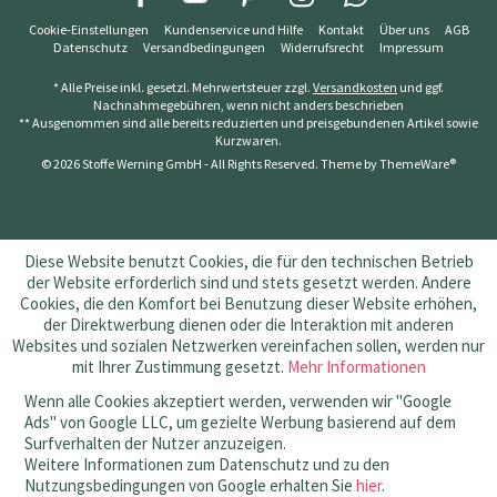
Cookie-Einstellungen
Kundenservice und Hilfe
Kontakt
Über uns
AGB
Datenschutz
Versandbedingungen
Widerrufsrecht
Impressum
* Alle Preise inkl. gesetzl. Mehrwertsteuer zzgl.
Versandkosten
und ggf.
Nachnahmegebühren, wenn nicht anders beschrieben
** Ausgenommen sind alle bereits reduzierten und preisgebundenen Artikel sowie
Kurzwaren.
© 2026 Stoffe Werning GmbH - All Rights Reserved. Theme by
ThemeWare®
Diese Website benutzt Cookies, die für den technischen Betrieb
der Website erforderlich sind und stets gesetzt werden. Andere
Cookies, die den Komfort bei Benutzung dieser Website erhöhen,
der Direktwerbung dienen oder die Interaktion mit anderen
Websites und sozialen Netzwerken vereinfachen sollen, werden nur
mit Ihrer Zustimmung gesetzt.
Mehr Informationen
Wenn alle Cookies akzeptiert werden, verwenden wir "Google
Ads" von Google LLC, um gezielte Werbung basierend auf dem
Surfverhalten der Nutzer anzuzeigen.
Weitere Informationen zum Datenschutz und zu den
Nutzungsbedingungen von Google erhalten Sie
hier
.