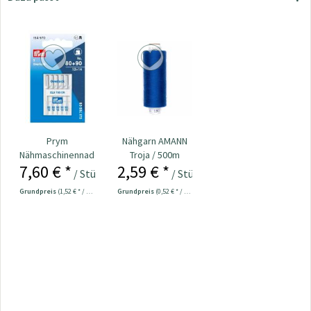
Prym
Nähgarn AMANN
Nähmaschinennadeln
Troja / 500m
7,60 € *
2,59 € *
Overlock 80 + 90
royalblau Col.1303
/ Stück
/ Stück
Nr....
Grundpreis
(1,52 € * / 1 Stück)
Grundpreis
(0,52 € * / 100 Meter)