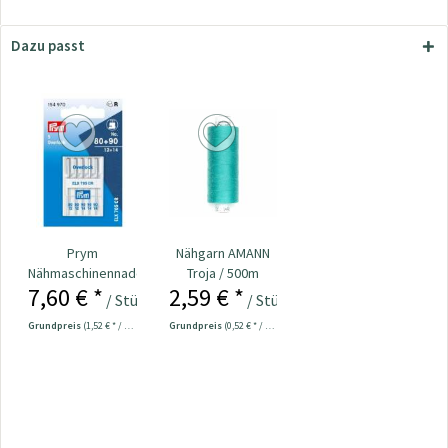
Dazu passt
Prym
Nähgarn AMANN
Nähmaschinennadeln
Troja / 500m
7,60 € *
2,59 € *
Overlock 80 + 90
türkis Col.1440
/ Stück
/ Stück
Nr....
Grundpreis
(1,52 € * / 1 Stück)
Grundpreis
(0,52 € * / 100 Meter)