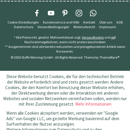
Cookie-Einstellungen
Kundenservice und Hilfe
Kontakt
Über uns
AGB
Datenschutz
Versandbedingungen
Widerrufsrecht
Impressum
* Alle Preise inkl. gesetzl. Mehrwertsteuer zzgl.
Versandkosten
und ggf.
Nachnahmegebühren, wenn nicht anders beschrieben
** Ausgenommen sind alle bereits reduzierten und preisgebundenen Artikel sowie
Kurzwaren.
© 2026 Stoffe Werning GmbH - All Rights Reserved. Theme by
ThemeWare®
Diese Website benutzt Cookies, die für den technischen Betrieb
der Website erforderlich sind und stets gesetzt werden. Andere
Cookies, die den Komfort bei Benutzung dieser Website erhöhen,
der Direktwerbung dienen oder die Interaktion mit anderen
Websites und sozialen Netzwerken vereinfachen sollen, werden nur
mit Ihrer Zustimmung gesetzt.
Mehr Informationen
Wenn alle Cookies akzeptiert werden, verwenden wir "Google
Ads" von Google LLC, um gezielte Werbung basierend auf dem
Surfverhalten der Nutzer anzuzeigen.
Weitere Informationen zum Datenschutz und zu den