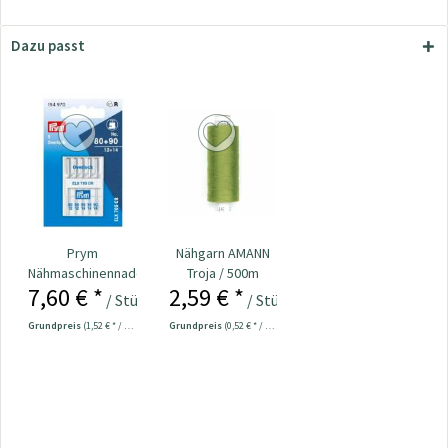
Dazu passt
Prym
Nähgarn AMANN
Nähmaschinennadeln
Troja / 500m
7,60 € *
2,59 € *
Overlock 80 + 90
limegrün Col.1146
/ Stück
/ Stück
Nr....
Grundpreis
(1,52 € * / 1 Stück)
Grundpreis
(0,52 € * / 100 Meter)