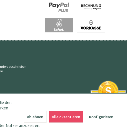
nders beschrieben
en.
die den
erken
SEHR GUT
4.83 / 5
Ablehnen
Alle akzeptieren
Konfigurieren
aus 145 Bewertungen
bei: amazon.de,
der Nutzer anzuzeigen.
shopvote.de