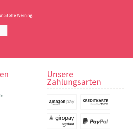
n Stoffe Werning.
nen
Unsere
Zahlungsarten
fe