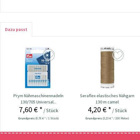
Dazu passt
Prym Nähmaschinennadeln
Seraflex elastisches Nähgarn
130/705 Universal...
130 m camel
7,60 € *
4,20 € *
/ Stück
/ Stück
Grundpreis
(0,76 € * / 1 Stück)
Grundpreis
(3,23 € * / 100 Meter)