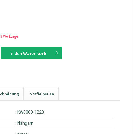
1-3 Werktage
In den
Warenkorb
chreibung
Staffelpreise
: KW8000-1228
: Nähgarn