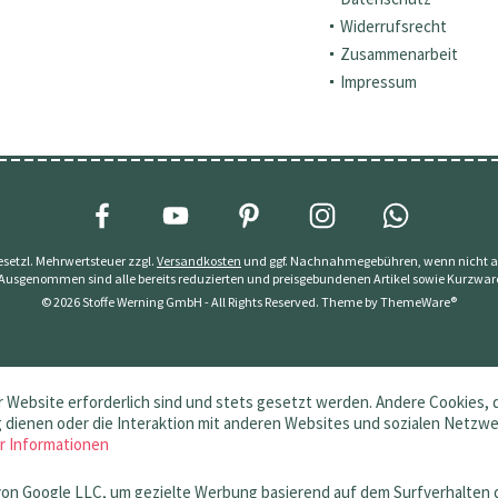
Widerrufsrecht
Zusammenarbeit
Impressum
 gesetzl. Mehrwertsteuer zzgl.
Versandkosten
und ggf. Nachnahmegebühren, wenn nicht a
 Ausgenommen sind alle bereits reduzierten und preisgebundenen Artikel sowie Kurzwar
© 2026 Stoffe Werning GmbH - All Rights Reserved. Theme by
ThemeWare®
 Website erforderlich sind und stets gesetzt werden. Andere Cookies, 
dienen oder die Interaktion mit anderen Websites und sozialen Netzw
r Informationen
von Google LLC, um gezielte Werbung basierend auf dem Surfverhalten 