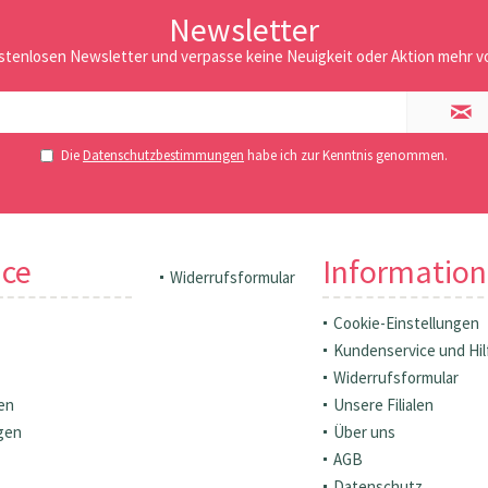
Newsletter
stenlosen Newsletter und verpasse keine Neuigkeit oder Aktion mehr vo
Die
Datenschutzbestimmungen
habe ich zur Kenntnis genommen.
ice
Informatio
Widerrufsformular
Cookie-Einstellungen
Kundenservice und Hil
Widerrufsformular
en
Unsere Filialen
gen
Über uns
AGB
Datenschutz