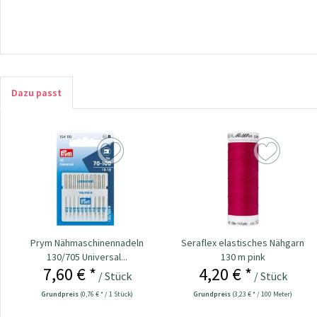
Dazu passt
Prym Nähmaschinennadeln
Seraflex elastisches Nähgarn
130/705 Universal...
130 m pink
7,60 € *
4,20 € *
/ Stück
/ Stück
Grundpreis
(0,76 € * / 1 Stück)
Grundpreis
(3,23 € * / 100 Meter)