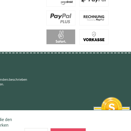
nders beschrieben
en.
die den
erken
SEHR GUT
4.83 / 5