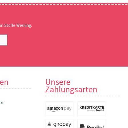
n Stoffe Werning.
nen
Unsere
Zahlungsarten
fe