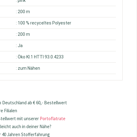
: pink
: 200 m
: 100 % recyceltes Polyester
: 200 m
: Ja
: Öko Kl.1 HTTI 93.0.4233
: zum Nähen
 Deutschland ab € 60,- Bestellwert
 Filialen
stellwert mit unserer
Portoflatrate
lleicht auch in deiner Nähe?
 40 Jahren Stofferfahrung