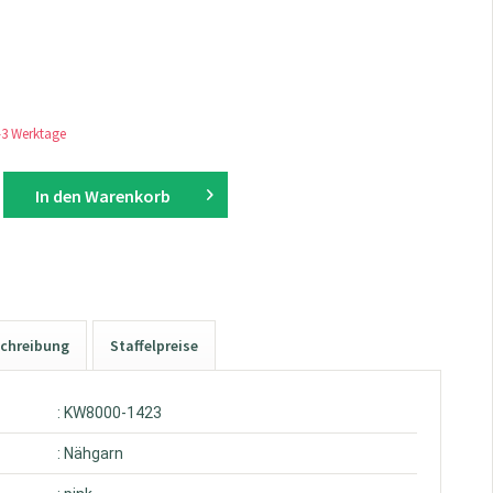
1-3 Werktage
In den
Warenkorb
chreibung
Staffelpreise
: KW8000-1423
: Nähgarn