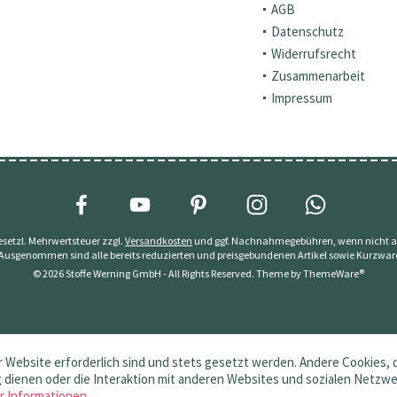
AGB
Datenschutz
Widerrufsrecht
Zusammenarbeit
Impressum
 gesetzl. Mehrwertsteuer zzgl.
Versandkosten
und ggf. Nachnahmegebühren, wenn nicht a
 Ausgenommen sind alle bereits reduzierten und preisgebundenen Artikel sowie Kurzwar
© 2026 Stoffe Werning GmbH - All Rights Reserved. Theme by
ThemeWare®
 Website erforderlich sind und stets gesetzt werden. Andere Cookies, 
dienen oder die Interaktion mit anderen Websites und sozialen Netzw
r Informationen