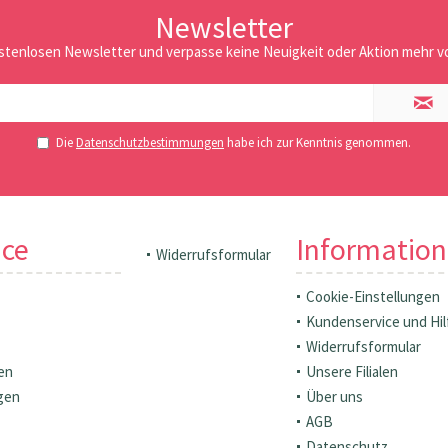
Newsletter
stenlosen Newsletter und verpasse keine Neuigkeit oder Aktion mehr vo
Die
Datenschutzbestimmungen
habe ich zur Kenntnis genommen.
ice
Informatio
Widerrufsformular
Cookie-Einstellungen
Kundenservice und Hil
Widerrufsformular
en
Unsere Filialen
gen
Über uns
AGB
Datenschutz