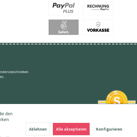
nders beschrieben
en.
die den
erken
SEHR GUT
4.83 / 5
Ablehnen
Alle akzeptieren
Konfigurieren
aus 145 Bewertungen
bei: amazon.de,