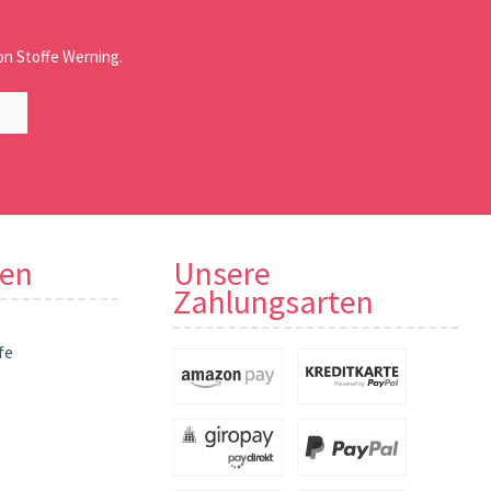
n Stoffe Werning.
nen
Unsere
Zahlungsarten
fe