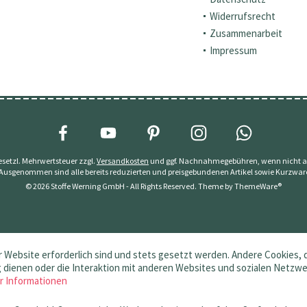
Widerrufsrecht
Zusammenarbeit
Impressum
 gesetzl. Mehrwertsteuer zzgl.
Versandkosten
und ggf. Nachnahmegebühren, wenn nicht a
 Ausgenommen sind alle bereits reduzierten und preisgebundenen Artikel sowie Kurzwar
© 2026 Stoffe Werning GmbH - All Rights Reserved. Theme by
ThemeWare®
 Website erforderlich sind und stets gesetzt werden. Andere Cookies, 
dienen oder die Interaktion mit anderen Websites und sozialen Netzw
r Informationen