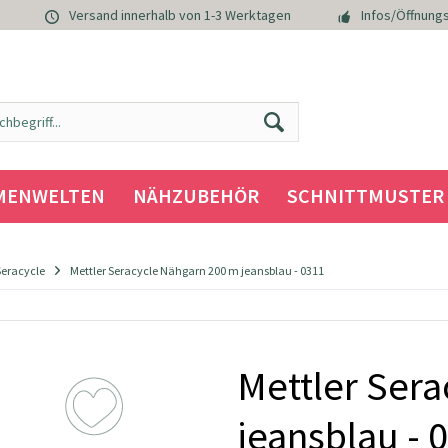
Versand innerhalb von 1-3 Werktagen
Infos/Öffnungs
MENWELTEN
NÄHZUBEHÖR
SCHNITTMUSTER
Seracycle
Mettler Seracycle Nähgarn 200 m jeansblau - 0311
Mettler Ser
jeansblau - 