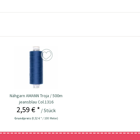
Nähgarn AMANN Troja / 500m
jeansblau Col.1316
2,59 € *
/ Stück
Grundpreis
(0,52 € * / 100 Meter)