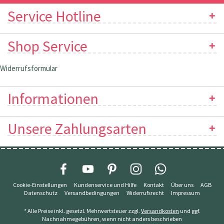
Service Hotline
Shop Service
Widerrufsformular
Informationen
Unsere Zahlungsarten
Cookie-Einstellungen
Kundenservice und Hilfe
Kontakt
Über uns
AGB
Datenschutz
Versandbedingungen
Widerrufsrecht
Impressum
* Alle Preise inkl. gesetzl. Mehrwertsteuer zzgl.
Versandkosten
und ggf.
Nachnahmegebühren, wenn nicht anders beschrieben