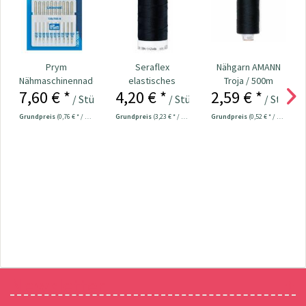
Prym
Seraflex
Nähgarn AMANN
Nähmaschinennadeln
elastisches
Troja / 500m
7,60 € *
4,20 € *
2,59 € *
130/705
Nähgarn 130 m
schwarz Col.4000
/ Stück
/ Stück
/ Stück
Universal...
schwarz
Grundpreis
(0,76 € * / 1 Stück)
Grundpreis
(3,23 € * / 100 Meter)
Grundpreis
(0,52 € * / 100 Meter)
Newsletter