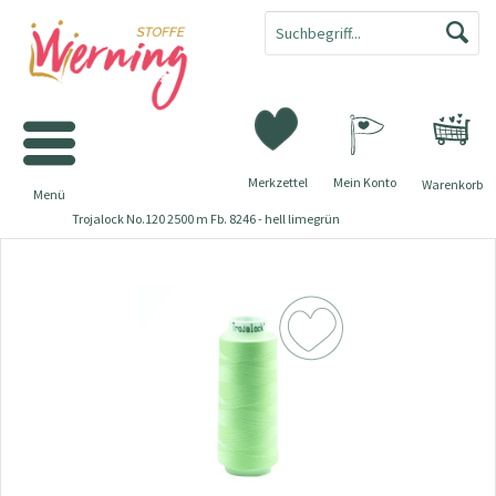
Merkzettel
Mein Konto
Warenkorb
Menü
Trojalock No.120 2500 m Fb. 8246 - hell limegrün