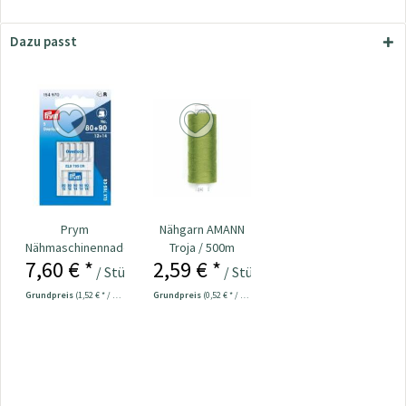
Dazu passt
Prym
Nähgarn AMANN
Nähmaschinennadeln
Troja / 500m
7,60 € *
2,59 € *
Overlock 80 + 90
limegrün Col.1146
/ Stück
/ Stück
Nr....
Grundpreis
(1,52 € * / 1 Stück)
Grundpreis
(0,52 € * / 100 Meter)