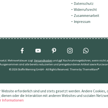
Datenschutz
Widerrufsrecht
Zusammenarbeit
Impressum
 gesetzl. Mehrwertsteuer zzgl.
Versandkosten
und ggf. Nachnahmegebühren, wenn nicht a
 Ausgenommen sind alle bereits reduzierten und preisgebundenen Artikel sowie Kurzwar
© 2026 Stoffe Werning GmbH - All Rights Reserved. Theme by
ThemeWare®
 Website erforderlich sind und stets gesetzt werden. Andere Cookies, 
dienen oder die Interaktion mit anderen Websites und sozialen Netzw
r Informationen