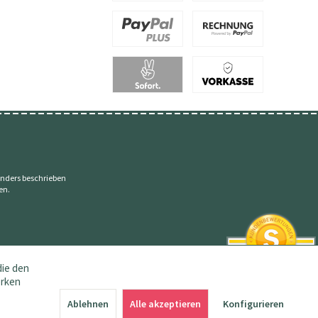
nders beschrieben
en.
die den
erken
SEHR GUT
4.83 / 5
Ablehnen
Alle akzeptieren
Konfigurieren
aus 145 Bewertungen
bei: amazon.de,