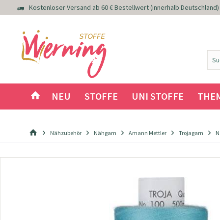
Kostenloser Versand ab 60 € Bestellwert (innerhalb Deutschland)
NEU
STOFFE
UNI STOFFE
THE
Nähzubehör
Nähgarn
Amann Mettler
Trojagarn
N