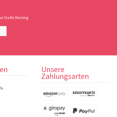
n Stoffe Werning.
nen
Unsere
Zahlungsarten
fe