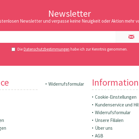
Newsletter
stenlosen Newsletter und verpasse keine Neuigkeit oder Aktion mehr vo
Die
Datenschutzbestimmungen
habe ich zur Kenntnis genommen.
ice
Informatio
Widerrufsformular
Cookie-Einstellungen
Kundenservice und Hil
Widerrufsformular
en
Unsere Filialen
gen
Über uns
AGB