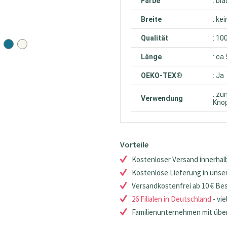
Farbe
: bla
Breite
: ke
Qualität
: 10
Länge
: ca
OEKO-TEX®
: Ja
: zu
Verwendung
Knop
Vorteile
Kostenloser Versand innerhalb
Kostenlose Lieferung in unsere
Versandkostenfrei ab 10 € Be
26 Filialen in Deutschland
- vie
Familienunternehmen mit über