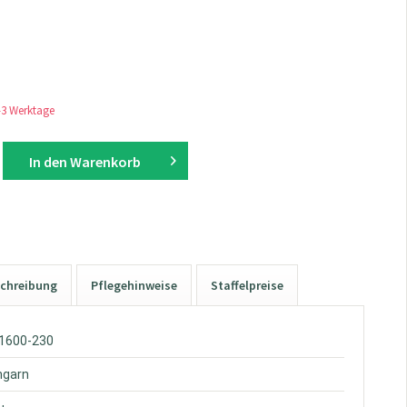
1-3 Werktage
In den
Warenkorb
chreibung
Pflegehinweise
Staffelpreise
W1600-230
hgarn