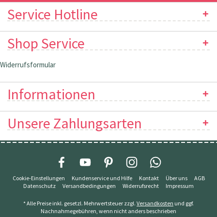
Service Hotline
Shop Service
Widerrufsformular
Informationen
Unsere Zahlungsarten
Cookie-Einstellungen
Kundenservice und Hilfe
Kontakt
Über uns
AGB
Datenschutz
Versandbedingungen
Widerrufsrecht
Impressum
* Alle Preise inkl. gesetzl. Mehrwertsteuer zzgl.
Versandkosten
und ggf.
Nachnahmegebühren, wenn nicht anders beschrieben