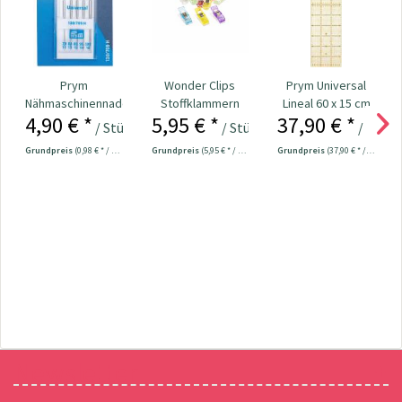
Prym
Wonder Clips
Prym Universal
Nähmaschinennadeln
Stoffklammern
Lineal 60 x 15 cm
4,90 € *
5,95 € *
37,90 € *
130/705
klein - 20 Stück
/ Stück
/ Stück
/ Stück
Universal...
Grundpreis
(0,98 € * / 1 Stück)
Grundpreis
(5,95 € * / 1 Stück)
Grundpreis
(37,90 € * / 1 Stück)
Newsletter