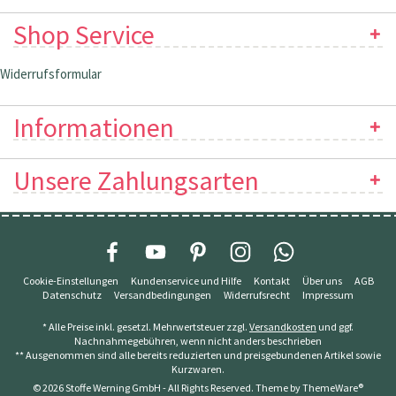
Shop Service
Widerrufsformular
Informationen
Unsere Zahlungsarten
Cookie-Einstellungen
Kundenservice und Hilfe
Kontakt
Über uns
AGB
Datenschutz
Versandbedingungen
Widerrufsrecht
Impressum
* Alle Preise inkl. gesetzl. Mehrwertsteuer zzgl.
Versandkosten
und ggf.
Nachnahmegebühren, wenn nicht anders beschrieben
** Ausgenommen sind alle bereits reduzierten und preisgebundenen Artikel sowie
Kurzwaren.
© 2026 Stoffe Werning GmbH - All Rights Reserved. Theme by
ThemeWare®