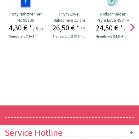
Pony Nahttrenner
Prym Love
Rollschneider
Nr. 99806
Nähschere 15 cm
Prym Love 45 mm
4,30 € *
26,50 € *
24,50 € *
Nr. 610541
/ Stück
/ Stück
/ Stück
Grundpreis
(4,30 € * / 1 Stück)
Grundpreis
(26,50 € * / 1 Stück)
Grundpreis
(24,50 € * / 1 Stück)
Newsletter
Service Hotline