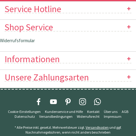
Service Hotline
Shop Service
Widerrufsformular
Informationen
Unsere Zahlungsarten
Cookie-Einstellungen
Kundenservice und Hilfe
Kontakt
Über uns
AGB
Datenschutz
Versandbedingungen
Widerrufsrecht
Impressum
* Alle Preise inkl. gesetzl. Mehrwertsteuer zzgl.
Versandkosten
und ggf.
Nachnahmegebühren, wenn nicht anders beschrieben