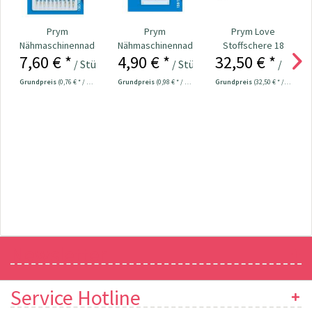
Prym
Prym
Prym Love
Nähmaschinennadeln
Nähmaschinennadeln
Stoffschere 18
7,60 € *
4,90 € *
32,50 € *
130/705
130/705 Universal
cm Nr. 610540
/ Stück
/ Stück
/ Stück
Universal...
70...
Grundpreis
(0,76 € * / 1 Stück)
Grundpreis
(0,98 € * / 1 Stück)
Grundpreis
(32,50 € * / 1 Stück)
Newsletter
Service Hotline