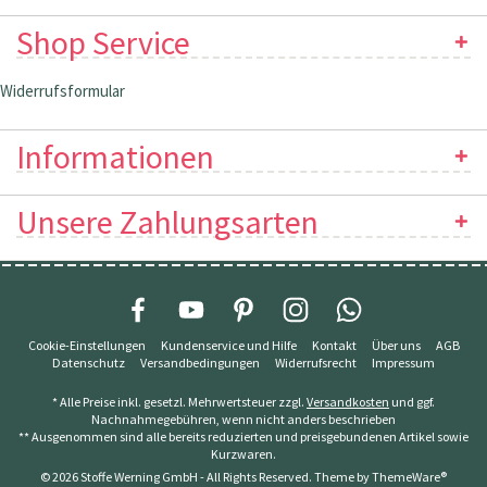
Shop Service
Widerrufsformular
Informationen
Unsere Zahlungsarten
Cookie-Einstellungen
Kundenservice und Hilfe
Kontakt
Über uns
AGB
Datenschutz
Versandbedingungen
Widerrufsrecht
Impressum
* Alle Preise inkl. gesetzl. Mehrwertsteuer zzgl.
Versandkosten
und ggf.
Nachnahmegebühren, wenn nicht anders beschrieben
** Ausgenommen sind alle bereits reduzierten und preisgebundenen Artikel sowie
Kurzwaren.
© 2026 Stoffe Werning GmbH - All Rights Reserved. Theme by
ThemeWare®