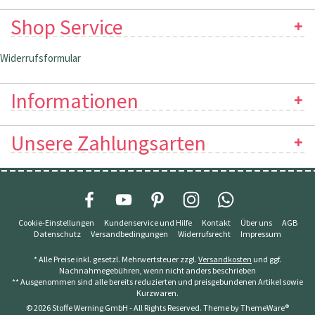
Shop Service
Widerrufsformular
Informationen
Unsere Zahlungsarten
Cookie-Einstellungen
Kundenservice und Hilfe
Kontakt
Über uns
AGB
Datenschutz
Versandbedingungen
Widerrufsrecht
Impressum
* Alle Preise inkl. gesetzl. Mehrwertsteuer zzgl.
Versandkosten
und ggf.
Nachnahmegebühren, wenn nicht anders beschrieben
** Ausgenommen sind alle bereits reduzierten und preisgebundenen Artikel sowie
Kurzwaren.
© 2026 Stoffe Werning GmbH - All Rights Reserved. Theme by
ThemeWare®