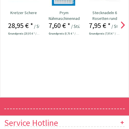
Kretzer Schere
Prym
Stecknadeln 6
Nähmaschinennadeln
Rosetten rund
28,95 € *
7,60 € *
7,95 € *
130/705
Kopf bunt
/ Stück
/ Stück
/ Stück
Universal...
Nr.109534
Grundpreis
(28,95 € * / 1 Stück)
Grundpreis
(0,76 € * / 1 Stück)
Grundpreis
(7,95 € * / 1 Stück)
Newsletter
Service Hotline