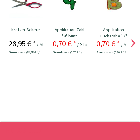
Kretzer Schere
Applikation Zahl
Applikation
"4" bunt
Buchstabe "B"
28,95 € *
0,70 € *
0,70 € *
bunt
/ Stück
/ Stück
/ Stück
0,85 € *
0,
Grundpreis
(28,95 € * / 1 Stück)
Grundpreis
(0,70 € * / 1 Stück)
Grundpreis
(0,70 € * / 1 Stück)
Newsletter