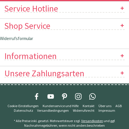
Service Hotline
Shop Service
Widerrufsformular
Informationen
Unsere Zahlungsarten
Cookie-Einstellungen
Kundenservice und Hilfe
Kontakt
Über uns
AGB
Datenschutz
Versandbedingungen
Widerrufsrecht
Impressum
* Alle Preise inkl. gesetzl. Mehrwertsteuer zzgl.
Versandkosten
und ggf.
Nachnahmegebühren, wenn nicht anders beschrieben