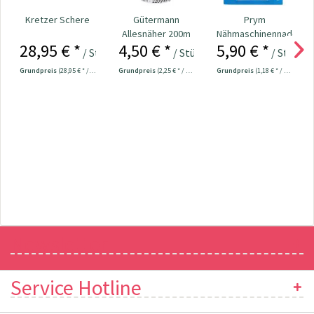
Kretzer Schere
Gütermann
Prym
Allesnäher 200m
Nähmaschinennadeln
28,95 € *
4,50 € *
5,90 € *
Fb. 965 -
130/705 Jersey
/ Stück
/ Stück
/ Stück
jeansblau
70-90...
Grundpreis
(28,95 € * / 1 Stück)
Grundpreis
(2,25 € * / 100 Meter)
Grundpreis
(1,18 € * / 1 Stück)
Newsletter
Service Hotline