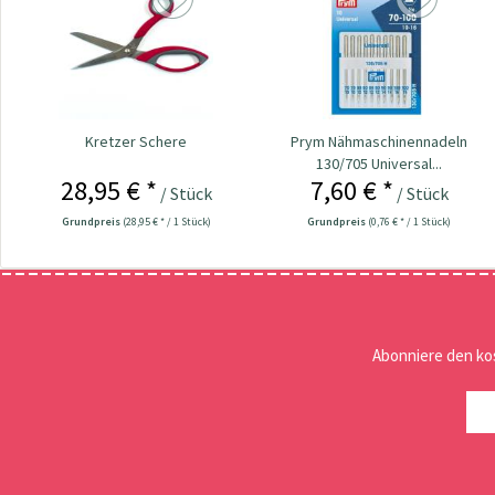
Kretzer Schere
Prym Nähmaschinennadeln
130/705 Universal...
28,95 € *
7,60 € *
/ Stück
/ Stück
Grundpreis
(28,95 € * / 1 Stück)
Grundpreis
(0,76 € * / 1 Stück)
Abonniere den ko