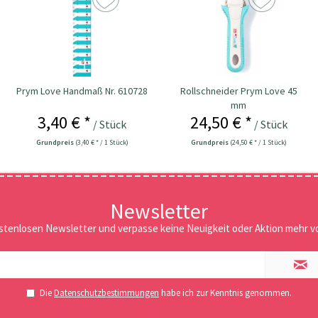
Prym Love Handmaß Nr. 610728
Rollschneider Prym Love 45
mm
3,40 € *
24,50 € *
/ Stück
/ Stück
Grundpreis
(3,40 € * / 1 Stück)
Grundpreis
(24,50 € * / 1 Stück)
Newsletter
stenlosen Newsletter und verpasse keine Neuigkeit oder Aktion mehr vo
Die
Datenschutzbestimmungen
habe ich zur Kenntnis genommen.