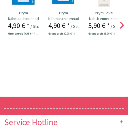
Prym
Prym
Prym Love
Nähmaschinennadeln
Nähmaschinennadeln
Nahttrenner klein
4,90 € *
4,90 € *
5,90 € *
130/705 Universal
130/705 Universal
ergonomic Nr.
/ Stück
/ Stück
/ Stück
70...
70-90...
610933
Grundpreis
(0,98 € * / 1 Stück)
Grundpreis
(0,98 € * / 1 Stück)
Grundpreis
(5,90 € * / 1 Stück)
Newsletter
Service Hotline