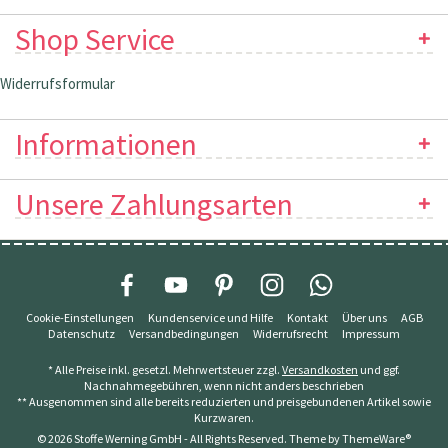
Shop Service
Widerrufsformular
Informationen
Unsere Zahlungsarten
Cookie-Einstellungen
Kundenservice und Hilfe
Kontakt
Über uns
AGB
Datenschutz
Versandbedingungen
Widerrufsrecht
Impressum
* Alle Preise inkl. gesetzl. Mehrwertsteuer zzgl.
Versandkosten
und ggf.
Nachnahmegebühren, wenn nicht anders beschrieben
** Ausgenommen sind alle bereits reduzierten und preisgebundenen Artikel sowie
Kurzwaren.
© 2026 Stoffe Werning GmbH - All Rights Reserved. Theme by
ThemeWare®