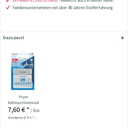
26 Filialen in Deutschland
- vielleicht auch in deiner Nähe?
Familienunternehmen mit über 40 Jahren Stofferfahrung
Dazu passt
Prym
Nähmaschinennadeln
7,60 € *
130/705
/ Stück
Universal...
Grundpreis
(0,76 € * / 1 Stück)