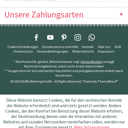
Unsere Zahlungsarten
Cookie-Einstellungen
Kundenservice und Hilfe
Kontakt
Über uns
AGB
Datenschutz
Versandbedingungen
Widerrufsrecht
Impressum
* Alle Preise inkl. gesetzl. Mehrwertsteuer zzgl.
Versandkosten
und ggf.
Nachnahmegebühren, wenn nicht anders beschrieben
** Ausgenommen sind alle bereits reduzierten und preisgebundenen Artikel sowie
Kurzwaren.
© 2026 Stoffe Werning GmbH - All Rights Reserved. Theme by
ThemeWare®
Diese Website benutzt Cookies, die für den technischen Betrieb
der Website erforderlich sind und stets gesetzt werden. Andere
Cookies, die den Komfort bei Benutzung dieser Website erhöhen,
der Direktwerbung dienen oder die Interaktion mit anderen
Websites und sozialen Netzwerken vereinfachen sollen, werden nur
mit Ihrer Zustimmung gesetzt.
Mehr Informationen