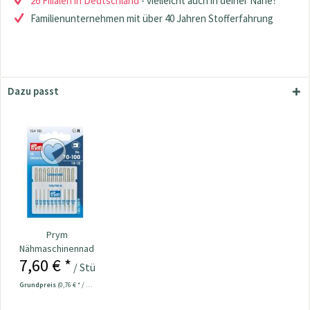
26 Filialen in Deutschland
- vielleicht auch in deiner Nähe?
Familienunternehmen mit über 40 Jahren Stofferfahrung
Dazu passt
Prym
Nähmaschinennadeln
7,60 € *
130/705
/ Stück
Universal...
Grundpreis
(0,76 € * / 1 Stück)