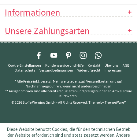
Informationen
Unsere Zahlungsarten
Cookie-Einstellungen
Kundenservice und Hilfe
Kontakt
Über uns
AGB
Datenschutz
Versandbedingungen
Widerrufsrecht
Impressum
* Alle Preise inkl. gesetzl. Mehrwertsteuer zzgl.
Versandkosten
und ggf.
Nachnahmegebühren, wenn nicht anders beschrieben
** Ausgenommen sind alle bereits reduzierten und preisgebundenen Artikel sowie
Kurzwaren.
© 2026 Stoffe Werning GmbH - All Rights Reserved. Theme by
ThemeWare®
Diese Website benutzt Cookies, die für den technischen Betrieb
der Website erforderlich sind und stets gesetzt werden. Andere