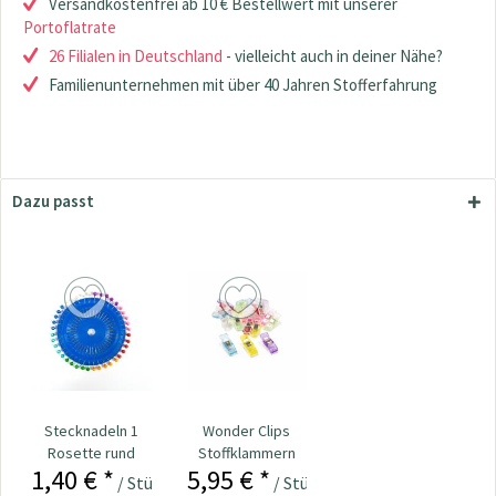
Versandkostenfrei ab 10 € Bestellwert mit unserer
Portoflatrate
26 Filialen in Deutschland
- vielleicht auch in deiner Nähe?
Familienunternehmen mit über 40 Jahren Stofferfahrung
Dazu passt
Stecknadeln 1
Wonder Clips
Rosette rund
Stoffklammern
1,40 € *
5,95 € *
Kopf bunt
klein - 20 Stück
/ Stück
/ Stück