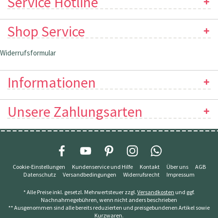
Service Hotline
Shop Service
Widerrufsformular
Informationen
Unsere Zahlungsarten
Cookie-Einstellungen
Kundenservice und Hilfe
Kontakt
Über uns
AGB
Datenschutz
Versandbedingungen
Widerrufsrecht
Impressum
* Alle Preise inkl. gesetzl. Mehrwertsteuer zzgl.
Versandkosten
und ggf.
Nachnahmegebühren, wenn nicht anders beschrieben
** Ausgenommen sind alle bereits reduzierten und preisgebundenen Artikel sowie
Kurzwaren.