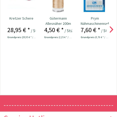
Kretzer Schere
Gütermann
Prym
Allesnäher 200m
Nähmaschinennadeln
28,95 € *
4,50 € *
7,60 € *
Fb. 170 - dkl.
130/705
/ Stück
/ Stück
/ Stück
beige
Universal...
Grundpreis
(28,95 € * / 1 Stück)
Grundpreis
(2,25 € * / 100 Meter)
Grundpreis
(0,76 € * / 1 Stück)
Newsletter