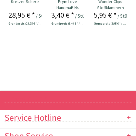
Kretzer Schere
Prym Love
Wonder Clips
Handmaß Nr.
Stoffklammern
28,95 € *
3,40 € *
5,95 € *
610728
klein - 20 Stück
/ Stück
/ Stück
/ Stück
Grundpreis
(28,95 € * / 1 Stück)
Grundpreis
(3,40 € * / 1 Stück)
Grundpreis
(5,95 € * / 1 Stück)
Newsletter
Service Hotline
Shop Service