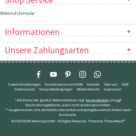
Widerrufsformular
Informationen
Unsere Zahlungsarten
Cookie-Einstellungen
Kundenservice und Hilfe
Kontakt
Über uns
AGB
Datenschutz
Versandbedingungen
Widerrufsrecht
Impressum
* Alle Preise inkl. gesetzl. Mehrwertsteuer zzgl.
Versandkosten
und ggf.
Nachnahmegebühren, wenn nicht anders beschrieben
** Ausgenommen sind alle bereits reduzierten und preisgebundenen Artikel sowie
Kurzwaren.
© 2026 Stoffe Werning GmbH - All Rights Reserved. Theme by
ThemeWare®