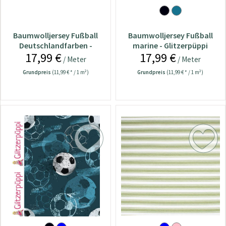
Baumwolljersey Fußball
Baumwolljersey Fußball
Deutschlandfarben -
marine - Glitzerpüppi
17,99 €
17,99 €
Glitzerpüppi
/ Meter
/ Meter
Grundpreis
(11,99 € * / 1 m²)
Grundpreis
(11,99 € * / 1 m²)