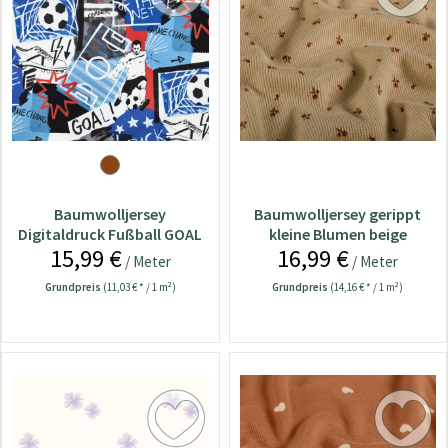
Baumwolljersey
Baumwolljersey gerippt
Digitaldruck Fußball GOAL
kleine Blumen beige
15,99 €
16,99 €
blau
/ Meter
/ Meter
Grundpreis
(11,03 € * / 1 m²)
Grundpreis
(14,16 € * / 1 m²)