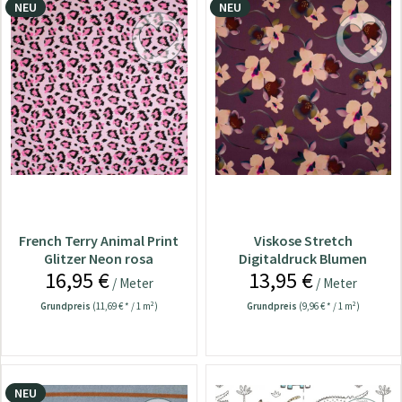
NEU
NEU
French Terry Animal Print
Viskose Stretch
Glitzer Neon rosa
Digitaldruck Blumen
16,95 €
13,95 €
aubergine
/ Meter
/ Meter
Grundpreis
(11,69 € * / 1 m²)
Grundpreis
(9,96 € * / 1 m²)
NEU