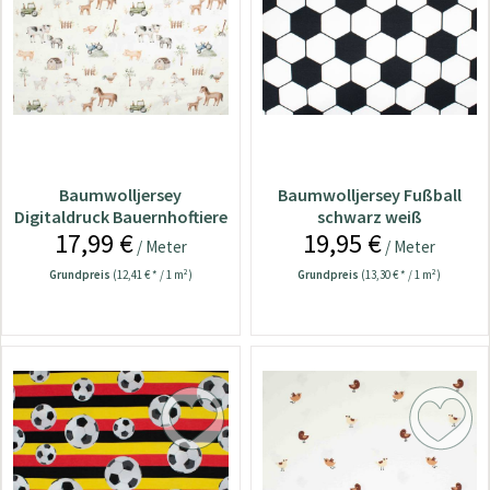
Baumwolljersey
Baumwolljersey Fußball
Digitaldruck Bauernhoftiere
schwarz weiß
17,99 €
19,95 €
natur
/ Meter
/ Meter
Grundpreis
(12,41 € * / 1 m²)
Grundpreis
(13,30 € * / 1 m²)