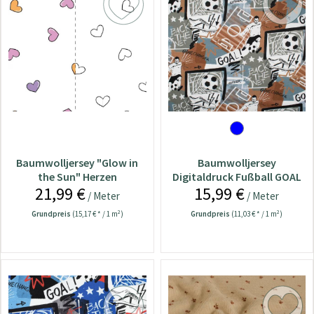
Baumwolljersey "Glow in
Baumwolljersey
the Sun" Herzen
Digitaldruck Fußball GOAL
21,99 €
15,99 €
braun
/ Meter
/ Meter
Grundpreis
(15,17 € * / 1 m²)
Grundpreis
(11,03 € * / 1 m²)