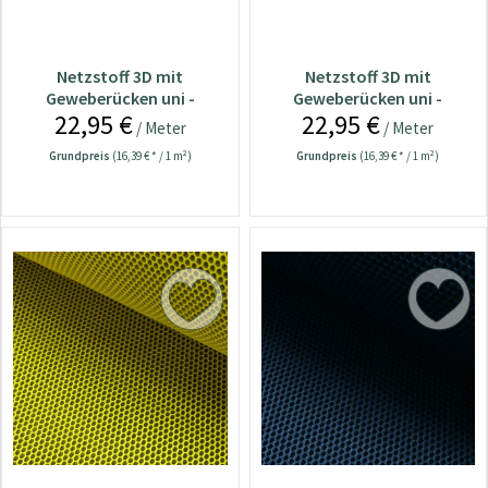
Netzstoff 3D mit
Netzstoff 3D mit
Geweberücken uni -
Geweberücken uni -
22,95 €
22,95 €
royalblau
limegrün
/ Meter
/ Meter
Grundpreis
(16,39 € * / 1 m²)
Grundpreis
(16,39 € * / 1 m²)