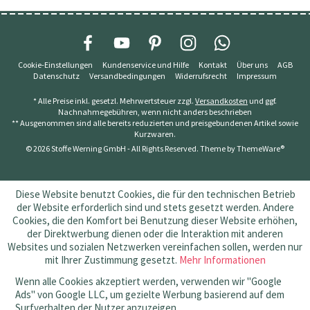
Cookie-Einstellungen
Kundenservice und Hilfe
Kontakt
Über uns
AGB
Datenschutz
Versandbedingungen
Widerrufsrecht
Impressum
* Alle Preise inkl. gesetzl. Mehrwertsteuer zzgl.
Versandkosten
und ggf.
Nachnahmegebühren, wenn nicht anders beschrieben
** Ausgenommen sind alle bereits reduzierten und preisgebundenen Artikel sowie
Kurzwaren.
© 2026 Stoffe Werning GmbH - All Rights Reserved. Theme by
ThemeWare®
Diese Website benutzt Cookies, die für den technischen Betrieb
der Website erforderlich sind und stets gesetzt werden. Andere
Cookies, die den Komfort bei Benutzung dieser Website erhöhen,
der Direktwerbung dienen oder die Interaktion mit anderen
Websites und sozialen Netzwerken vereinfachen sollen, werden nur
mit Ihrer Zustimmung gesetzt.
Mehr Informationen
Wenn alle Cookies akzeptiert werden, verwenden wir "Google
Ads" von Google LLC, um gezielte Werbung basierend auf dem
Surfverhalten der Nutzer anzuzeigen.