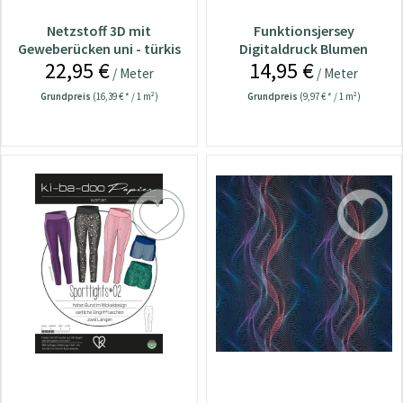
Netzstoff 3D mit
Funktionsjersey
Geweberücken uni - türkis
Digitaldruck Blumen
22,95 €
14,95 €
schwarz
/ Meter
/ Meter
Grundpreis
(16,39 € * / 1 m²)
Grundpreis
(9,97 € * / 1 m²)