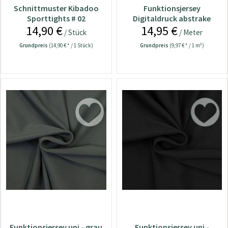
Schnittmuster Kibadoo
Funktionsjersey
Sporttights # 02
Digitaldruck abstrake
14,90 €
14,95 €
Wellen marine
/ Stück
/ Meter
Grundpreis
(14,90 € * / 1 Stück)
Grundpreis
(9,97 € * / 1 m²)
Funktionsjersey uni - grau
Funktionsjersey uni -