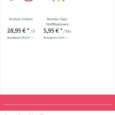
Kretzer Schere
Wonder Clips
Stoffklammern
28,95 € *
5,95 € *
klein - 20 Stück
/ Stück
/ Stück
Grundpreis
(28,95 € * / 1 Stück)
Grundpreis
(5,95 € * / 1 Stück)
Newsletter