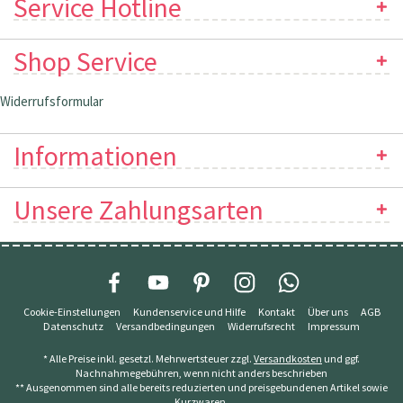
Service Hotline
Shop Service
Widerrufsformular
Informationen
Unsere Zahlungsarten
Cookie-Einstellungen
Kundenservice und Hilfe
Kontakt
Über uns
AGB
Datenschutz
Versandbedingungen
Widerrufsrecht
Impressum
* Alle Preise inkl. gesetzl. Mehrwertsteuer zzgl.
Versandkosten
und ggf.
Nachnahmegebühren, wenn nicht anders beschrieben
** Ausgenommen sind alle bereits reduzierten und preisgebundenen Artikel sowie
Kurzwaren.