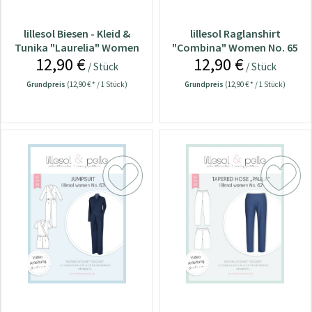
lillesol Biesen - Kleid &
lillesol Raglanshirt
Tunika "Laurelia" Women
"Combina" Women No. 65
12,90 €
12,90 €
No. 64
/ Stück
/ Stück
Grundpreis
(12,90 € * / 1 Stück)
Grundpreis
(12,90 € * / 1 Stück)