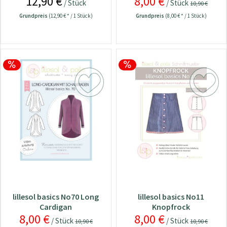
12,90 €
8,00 €
/ Stück
/ Stück
10,90 €
Grundpreis
(12,90 € * / 1 Stück)
Grundpreis
(8,00 € * / 1 Stück)
lillesol basics No70 Long
lillesol basics No11
Cardigan
Knopfrock
8,00 €
8,00 €
/ Stück
/ Stück
10,90 €
10,90 €