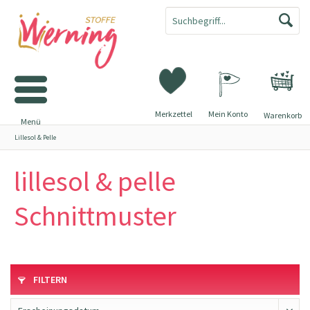
Merkzettel
Mein Konto
Warenkorb
Menü
Lillesol & Pelle
lillesol & pelle
Schnittmuster
FILTERN