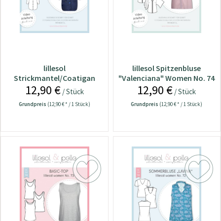
lillesol
lillesol Spitzenbluse
Strickmantel/Coatigan
"Valenciana" Women No. 74
12,90 €
12,90 €
"Ama" Women No. 75
/ Stück
/ Stück
Grundpreis
(12,90 € * / 1 Stück)
Grundpreis
(12,90 € * / 1 Stück)