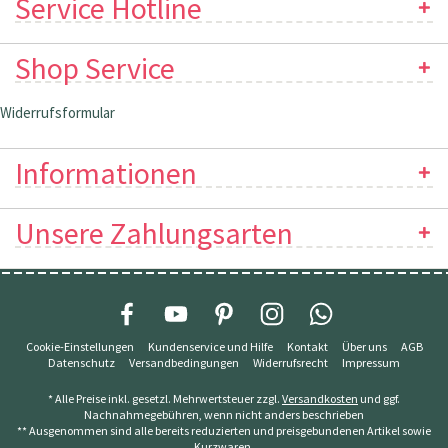
Service Hotline
Shop Service
Widerrufsformular
Informationen
Unsere Zahlungsarten
Cookie-Einstellungen
Kundenservice und Hilfe
Kontakt
Über uns
AGB
Datenschutz
Versandbedingungen
Widerrufsrecht
Impressum
* Alle Preise inkl. gesetzl. Mehrwertsteuer zzgl.
Versandkosten
und ggf.
Nachnahmegebühren, wenn nicht anders beschrieben
** Ausgenommen sind alle bereits reduzierten und preisgebundenen Artikel sowie
Kurzwaren.