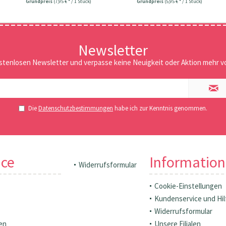
Grundpreis
(7,95 € * / 1 Stück)
Grundpreis
(5,95 € * / 1 Stück)
Newsletter
stenlosen Newsletter und verpasse keine Neuigkeit oder Aktion mehr vo
Die
Datenschutzbestimmungen
habe ich zur Kenntnis genommen.
ice
Informatio
Widerrufsformular
Cookie-Einstellungen
Kundenservice und Hil
Widerrufsformular
en
Unsere Filialen