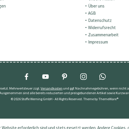
gen
Über uns
AGB
Datenschutz
Widerrufsrecht
Zusammenarbeit
Impressum
 gesetzl. Mehrwertsteuer zzgl.
Versandkosten
und ggf. Nachnahmegebühren, wenn nicht a
 Ausgenommen sind alle bereits reduzierten und preisgebundenen Artikel sowie Kurzwar
© 2026 Stoffe Werning GmbH - All Rights Reserved. Theme by
ThemeWare®
 Website erforderlich sind und stets gesetzt werden. Andere Cookies, 