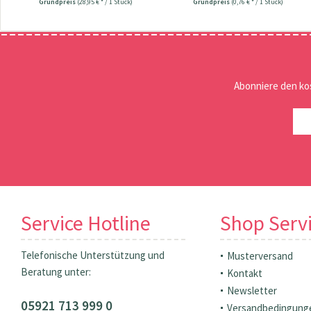
Grundpreis
(28,95 € * / 1 Stück)
Grundpreis
(0,76 € * / 1 Stück)
Abonniere den ko
Service Hotline
Shop Serv
Telefonische Unterstützung und
Musterversand
Beratung unter:
Kontakt
Newsletter
05921 713 999 0
Versandbedingung