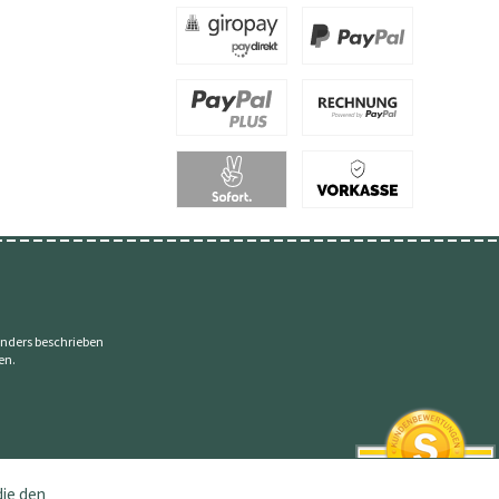
nders beschrieben
en.
die den