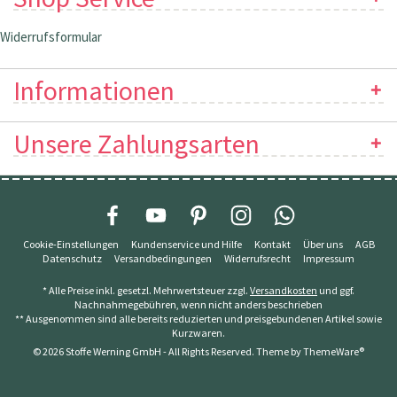
Widerrufsformular
Informationen
Unsere Zahlungsarten
Cookie-Einstellungen
Kundenservice und Hilfe
Kontakt
Über uns
AGB
Datenschutz
Versandbedingungen
Widerrufsrecht
Impressum
* Alle Preise inkl. gesetzl. Mehrwertsteuer zzgl.
Versandkosten
und ggf.
Nachnahmegebühren, wenn nicht anders beschrieben
** Ausgenommen sind alle bereits reduzierten und preisgebundenen Artikel sowie
Kurzwaren.
© 2026 Stoffe Werning GmbH - All Rights Reserved. Theme by
ThemeWare®