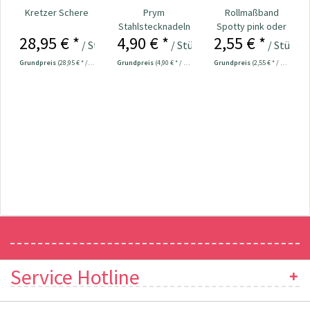
Kretzer Schere
Prym
Rollmaßband
Stahlstecknadeln
Spotty pink oder
28,95 € *
4,90 € *
2,55 € *
30 x 0,6 mm 20 g
grau Nr. 109708
/ Stück
/ Stück
/ Stück
Nr. 024293
Grundpreis
(28,95 € * / 1 Stück)
Grundpreis
(4,90 € * / 1 Stück)
Grundpreis
(2,55 € * / 1 Stück)
Newsletter
Service Hotline