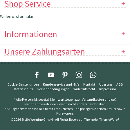
Shop Service
Widerrufsformular
Informationen
Unsere Zahlungsarten
Cookie-Einstellungen
Kundenservice und Hilfe
Kontakt
Über uns
AGB
Datenschutz
Versandbedingungen
Widerrufsrecht
Impressum
* Alle Preise inkl. gesetzl. Mehrwertsteuer zzgl.
Versandkosten
und ggf.
Nachnahmegebühren, wenn nicht anders beschrieben
** Ausgenommen sind alle bereits reduzierten und preisgebundenen Artikel sowie
Kurzwaren.
© 2026 Stoffe Werning GmbH - All Rights Reserved. Theme by
ThemeWare®