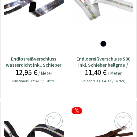
Endlosreißverschluss
Endlosreißverschluss S80
wasserdicht inkl. Schieber
inkl. Schieber hellgrau /
12,95 €
11,40 €
gestreift multicolor
bunt
/ Meter
/ Meter
Grundpreis
(12,94 € * / 1 Meter)
Grundpreis
(11,40 € * / 1 Meter)