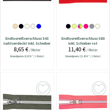
Endlosreißverschluss S43
Endlosreißverschluss S80
nahtverdeckt inkl. Schieber
inkl. Schieber rot
8,65 €
11,40 €
braun
/ Meter
/ Meter
Grundpreis
(8,65 € * / 1 Meter)
Grundpreis
(11,40 € * / 1 Meter)