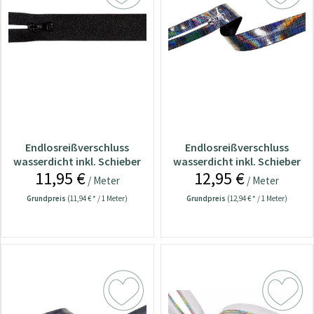
Endlosreißverschluss
Endlosreißverschluss
wasserdicht inkl. Schieber
wasserdicht inkl. Schieber
11,95 €
12,95 €
Glitzer schwarz
kariert multicolor
/ Meter
/ Meter
Grundpreis
(11,94 € * / 1 Meter)
Grundpreis
(12,94 € * / 1 Meter)