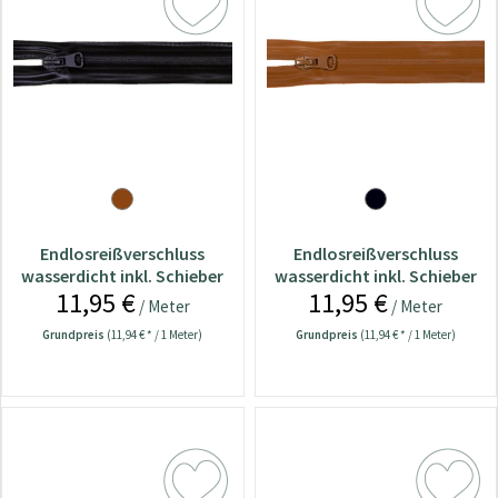
Endlosreißverschluss
Endlosreißverschluss
wasserdicht inkl. Schieber
wasserdicht inkl. Schieber
11,95 €
11,95 €
uni schwarz
uni braun
/ Meter
/ Meter
Grundpreis
(11,94 € * / 1 Meter)
Grundpreis
(11,94 € * / 1 Meter)