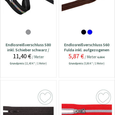
Endlosreißverschluss S80
Endlosreißverschluss S60
inkl. Schieber schwarz /
Fulda inkl. aufgezogenen
11,40 €
5,87 €
bunt
Schieber braun
/ Meter
/ Meter
6,00 €
Grundpreis
(11,40 € * / 1 Meter)
Grundpreis
(5,86 € * / 1 Meter)