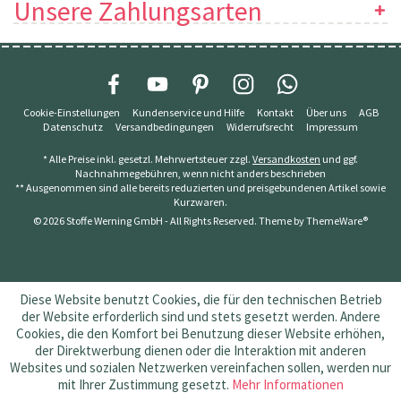
Unsere Zahlungsarten
Cookie-Einstellungen
Kundenservice und Hilfe
Kontakt
Über uns
AGB
Datenschutz
Versandbedingungen
Widerrufsrecht
Impressum
* Alle Preise inkl. gesetzl. Mehrwertsteuer zzgl.
Versandkosten
und ggf.
Nachnahmegebühren, wenn nicht anders beschrieben
** Ausgenommen sind alle bereits reduzierten und preisgebundenen Artikel sowie
Kurzwaren.
© 2026 Stoffe Werning GmbH - All Rights Reserved. Theme by
ThemeWare®
Diese Website benutzt Cookies, die für den technischen Betrieb
der Website erforderlich sind und stets gesetzt werden. Andere
Cookies, die den Komfort bei Benutzung dieser Website erhöhen,
der Direktwerbung dienen oder die Interaktion mit anderen
Websites und sozialen Netzwerken vereinfachen sollen, werden nur
mit Ihrer Zustimmung gesetzt.
Mehr Informationen