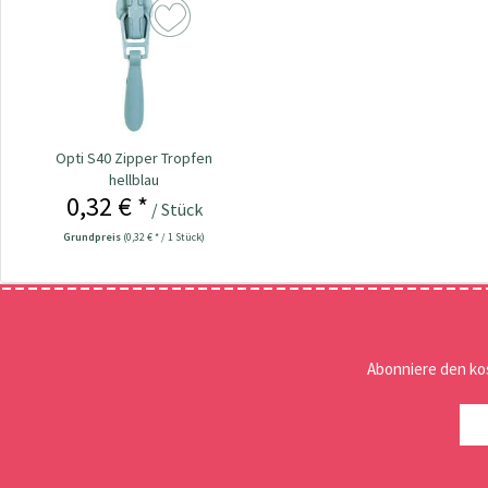
Opti S40 Zipper Tropfen
hellblau
0,32 € *
/ Stück
Grundpreis
(0,32 € * / 1 Stück)
Abonniere den ko