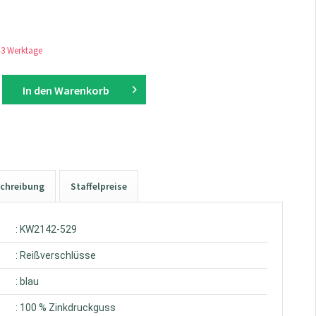
1-3 Werktage
In den
Warenkorb
chreibung
Staffelpreise
: KW2142-529
: Reißverschlüsse
: blau
: 100 % Zinkdruckguss