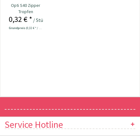
Opti S40 Zipper
Tropfen
0,32 € *
dunkelblau
/ Stück
Grundpreis
(0,32 € * / 1 Stück)
Newsletter
Service Hotline