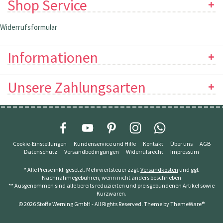
Shop Service
Widerrufsformular
Informationen
Unsere Zahlungsarten
Cookie-Einstellungen
Kundenservice und Hilfe
Kontakt
Über uns
AGB
Datenschutz
Versandbedingungen
Widerrufsrecht
Impressum
* Alle Preise inkl. gesetzl. Mehrwertsteuer zzgl.
Versandkosten
und ggf.
Nachnahmegebühren, wenn nicht anders beschrieben
** Ausgenommen sind alle bereits reduzierten und preisgebundenen Artikel sowie
Kurzwaren.
© 2026 Stoffe Werning GmbH - All Rights Reserved. Theme by
ThemeWare®