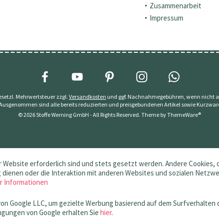
Zusammenarbeit
Impressum
 gesetzl. Mehrwertsteuer zzgl.
Versandkosten
und ggf. Nachnahmegebühren, wenn nicht a
 Ausgenommen sind alle bereits reduzierten und preisgebundenen Artikel sowie Kurzwar
© 2026 Stoffe Werning GmbH - All Rights Reserved. Theme by
ThemeWare®
 Website erforderlich sind und stets gesetzt werden. Andere Cookies, 
dienen oder die Interaktion mit anderen Websites und sozialen Netzw
r Informationen
von Google LLC, um gezielte Werbung basierend auf dem Surfverhalten 
gungen von Google erhalten Sie
hier
.