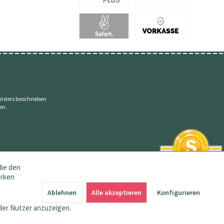
nders beschrieben
en.
die den
erken
SEHR GUT
4.83 / 5
Ablehnen
Alle akzeptieren
Konfigurieren
aus 145 Bewertungen
bei: amazon.de,
der Nutzer anzuzeigen.
shopvote.de