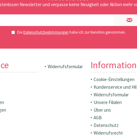
stenlosen Newsletter und verpasse keine Neuigkeit oder Aktion mehr vo
Die
Datenschutzbestimmungen
habe ich zur Kenntnis genommen.
ice
Informatio
Widerrufsformular
Cookie-Einstellungen
Kundenservice und Hil
Widerrufsformular
en
Unsere Filialen
gen
Über uns
AGB
Datenschutz
Widerrufsrecht