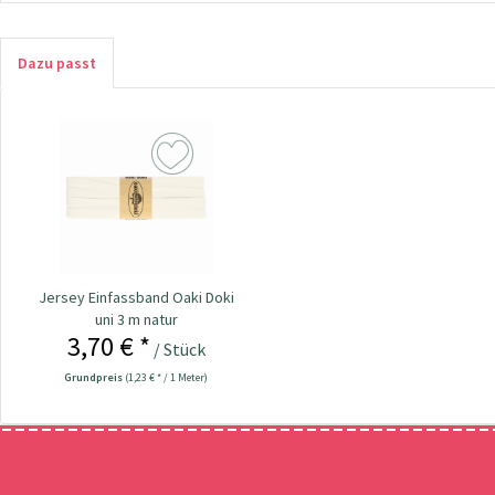
Dazu passt
Jersey Einfassband Oaki Doki
uni 3 m natur
3,70 € *
/ Stück
Grundpreis
(1,23 € * / 1 Meter)