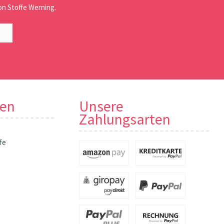
n Stoffe Werning.
nen
Unsere
Zahlungsarten
fe