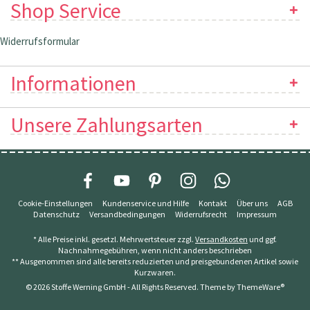
Shop Service
Widerrufsformular
Informationen
Unsere Zahlungsarten
Cookie-Einstellungen
Kundenservice und Hilfe
Kontakt
Über uns
AGB
Datenschutz
Versandbedingungen
Widerrufsrecht
Impressum
* Alle Preise inkl. gesetzl. Mehrwertsteuer zzgl.
Versandkosten
und ggf.
Nachnahmegebühren, wenn nicht anders beschrieben
** Ausgenommen sind alle bereits reduzierten und preisgebundenen Artikel sowie
Kurzwaren.
© 2026 Stoffe Werning GmbH - All Rights Reserved. Theme by
ThemeWare®