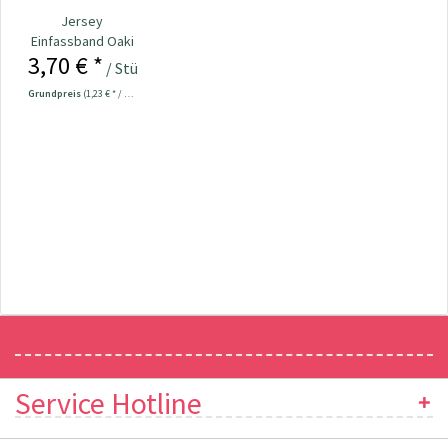
Jersey
Einfassband Oaki
3,70 € *
Doki uni 3 m
/ Stück
schwarz
Grundpreis
(1,23 € * / 1 Meter)
Newsletter
Service Hotline