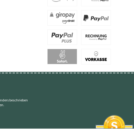
nders beschrieben
en.