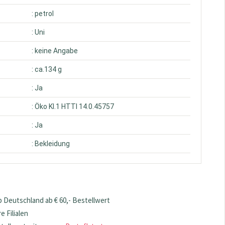
: petrol
: Uni
: keine Angabe
: ca.134 g
: Ja
: Öko Kl.1 HTTI 14.0.45757
: Ja
: Bekleidung
 Deutschland ab € 60,- Bestellwert
 Filialen