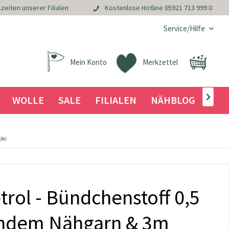
zeiten unserer Filialen
Kostenlose Hotline
05921 713 999 0
Service/Hilfe
Mein Konto
Merkzettel
WOLLE
SALE
FILIALEN
NÄHBLOG

oki
rol - Bündchenstoff 0,5
endem Nähgarn & 3m