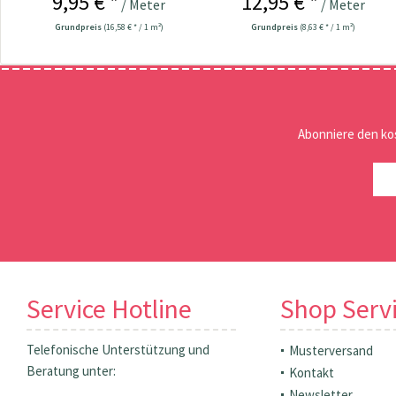
9,95 € *
12,95 € *
/ Meter
/ Meter
Grundpreis
(16,58 € * / 1 m²)
Grundpreis
(8,63 € * / 1 m²)
Abonniere den ko
Service Hotline
Shop Serv
Telefonische Unterstützung und
Musterversand
Beratung unter:
Kontakt
Newsletter