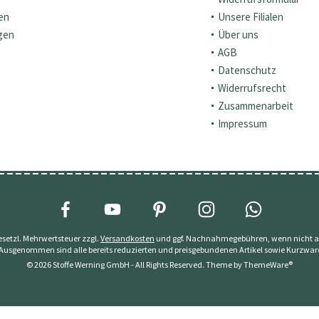
en
Unsere Filialen
gen
Über uns
AGB
Datenschutz
Widerrufsrecht
Zusammenarbeit
Impressum
 gesetzl. Mehrwertsteuer zzgl.
Versandkosten
und ggf. Nachnahmegebühren, wenn nicht a
 Ausgenommen sind alle bereits reduzierten und preisgebundenen Artikel sowie Kurzwar
© 2026 Stoffe Werning GmbH - All Rights Reserved. Theme by
ThemeWare®