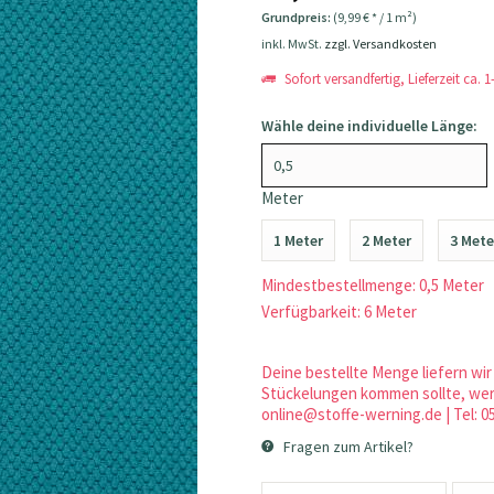
Grundpreis:
(9,99 € * / 1 m²)
inkl. MwSt.
zzgl. Versandkosten
Sofort versandfertig, Lieferzeit ca. 
Wähle deine individuelle Länge:
Meter
1 Meter
2 Meter
3 Mete
Mindestbestellmenge: 0,5 Meter
Verfügbarkeit: 6 Meter
Deine bestellte Menge liefern wir 
Stückelungen kommen sollte, werd
online@stoffe-werning.de | Tel: 0
Fragen zum Artikel?