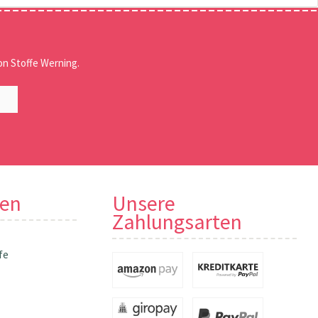
n Stoffe Werning.
nen
Unsere
Zahlungsarten
fe