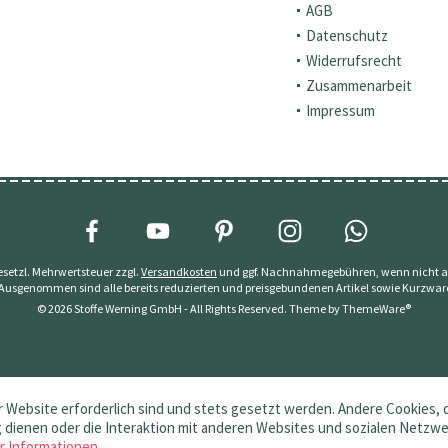
AGB
Datenschutz
Widerrufsrecht
Zusammenarbeit
Impressum
 gesetzl. Mehrwertsteuer zzgl.
Versandkosten
und ggf. Nachnahmegebühren, wenn nicht a
 Ausgenommen sind alle bereits reduzierten und preisgebundenen Artikel sowie Kurzwar
© 2026 Stoffe Werning GmbH - All Rights Reserved. Theme by
ThemeWare®
 Website erforderlich sind und stets gesetzt werden. Andere Cookies, 
dienen oder die Interaktion mit anderen Websites und sozialen Netzw
r Informationen