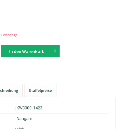
1-3 Werktage
In den
Warenkorb
chreibung
Staffelpreise
: KW8000-1423
: Nähgarn