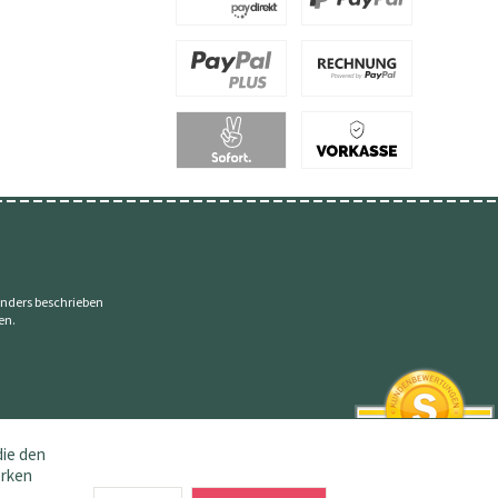
nders beschrieben
en.
die den
erken
SEHR GUT
4.83 / 5