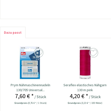
Dazu passt
Prym Nähmaschinennadeln
Seraflex elastisches Nähgarn
130/705 Universal...
130 m pink
7,60 € *
4,20 € *
/ Stück
/ Stück
Grundpreis
(0,76 € * / 1 Stück)
Grundpreis
(3,23 € * / 100 Meter)