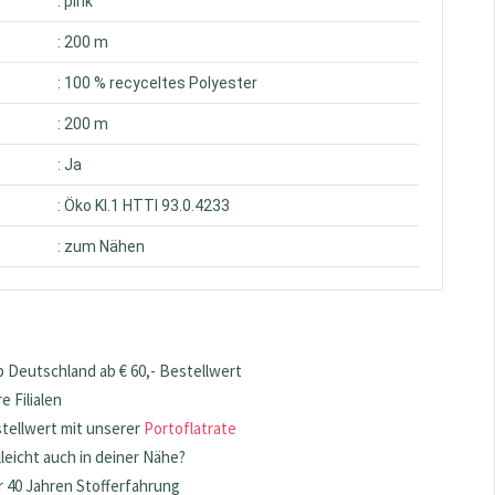
: pink
: 200 m
: 100 % recyceltes Polyester
: 200 m
: Ja
: Öko Kl.1 HTTI 93.0.4233
: zum Nähen
 Deutschland ab € 60,- Bestellwert
 Filialen
stellwert mit unserer
Portoflatrate
lleicht auch in deiner Nähe?
 40 Jahren Stofferfahrung