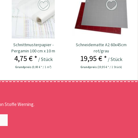
Schnittmusterpapier -
Schneidematte A2 60x45cm
Pergamin 100 cm x 10 m
rot/grau
4,75 € *
19,95 € *
/ Stück
/ Stück
Grundpreis
(0,48 € * / 1 m²)
Grundpreis
(19,95 € * / 1 Stück)
n Stoffe Werning.