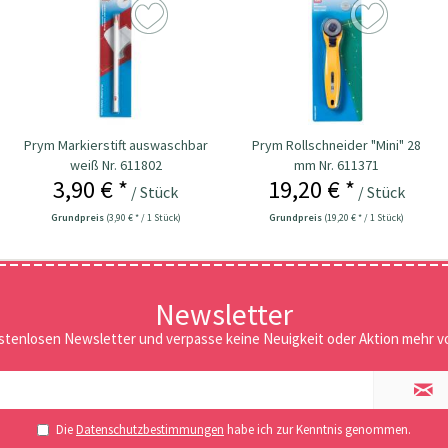
Prym Markierstift auswaschbar
Prym Rollschneider "Mini" 28
weiß Nr. 611802
mm Nr. 611371
3,90 € *
19,20 € *
/ Stück
/ Stück
Grundpreis
(3,90 € * / 1 Stück)
Grundpreis
(19,20 € * / 1 Stück)
Newsletter
stenlosen Newsletter und verpasse keine Neuigkeit oder Aktion mehr vo
Die
Datenschutzbestimmungen
habe ich zur Kenntnis genommen.