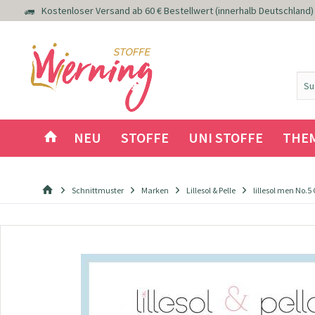
Kostenloser Versand ab 60 € Bestellwert (innerhalb Deutschland)
NEU
STOFFE
UNI STOFFE
THE
Schnittmuster
Marken
Lillesol & Pelle
lillesol men No.5