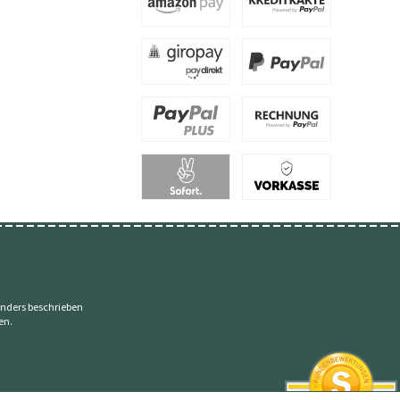
nders beschrieben
en.