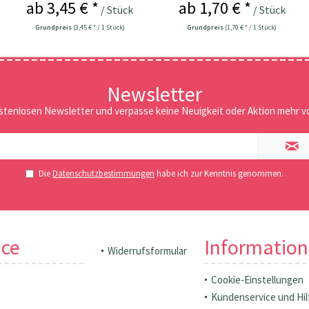
ab 3,45 € *
ab 1,70 € *
/ Stück
/ Stück
Grundpreis
(3,45 € * / 1 Stück)
Grundpreis
(1,70 € * / 1 Stück)
Newsletter
stenlosen Newsletter und verpasse keine Neuigkeit oder Aktion mehr vo
Die
Datenschutzbestimmungen
habe ich zur Kenntnis genommen.
ice
Informatio
Widerrufsformular
Cookie-Einstellungen
Kundenservice und Hil