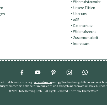
Widerrufsformular
en
Unsere Filialen
gen
Über uns
AGB
Datenschutz
Widerrufsrecht
Zusammenarbeit
Impressum
 gesetzl. Mehrwertsteuer zzgl.
Versandkosten
und ggf. Nachnahmegebühren, wenn nicht a
 Ausgenommen sind alle bereits reduzierten und preisgebundenen Artikel sowie Kurzwar
© 2026 Stoffe Werning GmbH - All Rights Reserved. Theme by
ThemeWare®