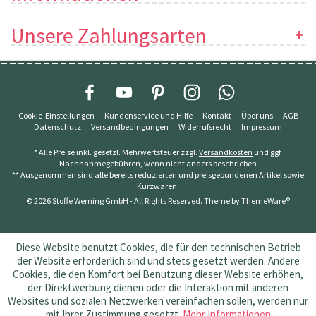
Unsere Zahlungsarten
Cookie-Einstellungen
Kundenservice und Hilfe
Kontakt
Über uns
AGB
Datenschutz
Versandbedingungen
Widerrufsrecht
Impressum
* Alle Preise inkl. gesetzl. Mehrwertsteuer zzgl.
Versandkosten
und ggf.
Nachnahmegebühren, wenn nicht anders beschrieben
** Ausgenommen sind alle bereits reduzierten und preisgebundenen Artikel sowie
Kurzwaren.
© 2026 Stoffe Werning GmbH - All Rights Reserved. Theme by
ThemeWare®
Diese Website benutzt Cookies, die für den technischen Betrieb
der Website erforderlich sind und stets gesetzt werden. Andere
Cookies, die den Komfort bei Benutzung dieser Website erhöhen,
der Direktwerbung dienen oder die Interaktion mit anderen
Websites und sozialen Netzwerken vereinfachen sollen, werden nur
mit Ihrer Zustimmung gesetzt.
Mehr Informationen