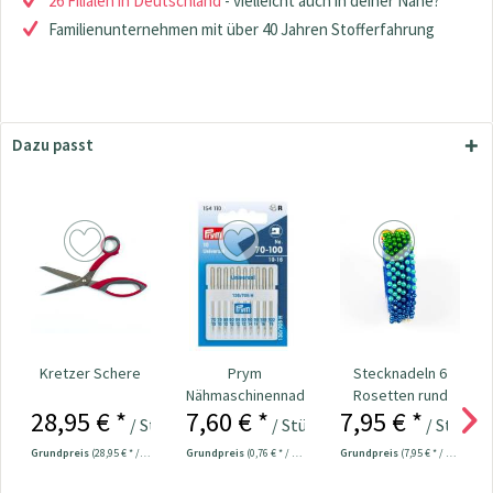
26 Filialen in Deutschland
- vielleicht auch in deiner Nähe?
Familienunternehmen mit über 40 Jahren Stofferfahrung
Dazu passt
Kretzer Schere
Prym
Stecknadeln 6
Nähmaschinennadeln
Rosetten rund
28,95 € *
7,60 € *
7,95 € *
130/705
Kopf bunt
/ Stück
/ Stück
/ Stück
Universal...
Nr.109534
Grundpreis
(28,95 € * / 1 Stück)
Grundpreis
(0,76 € * / 1 Stück)
Grundpreis
(7,95 € * / 1 Stück)