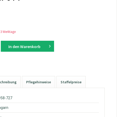
1-3 Werktage
In den
Warenkorb
chreibung
Pflegehinweise
Staffelpreise
958-727
hgarn