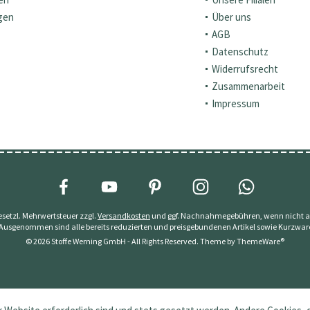
gen
Über uns
AGB
Datenschutz
Widerrufsrecht
Zusammenarbeit
Impressum
 gesetzl. Mehrwertsteuer zzgl.
Versandkosten
und ggf. Nachnahmegebühren, wenn nicht a
 Ausgenommen sind alle bereits reduzierten und preisgebundenen Artikel sowie Kurzwar
© 2026 Stoffe Werning GmbH - All Rights Reserved. Theme by
ThemeWare®