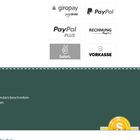
nders beschrieben
en.