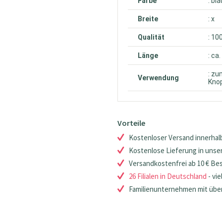
Farbe
: bla
Breite
: x
Qualität
: 10
Länge
: ca
: zu
Verwendung
Knop
Vorteile
Kostenloser Versand innerhalb
Kostenlose Lieferung in unsere
Versandkostenfrei ab 10 € Be
26 Filialen in Deutschland
- vie
Familienunternehmen mit über