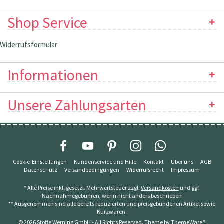
Shop Service
Widerrufsformular
Informationen
Unsere Zahlungsarten
Cookie-Einstellungen
Kundenservice und Hilfe
Kontakt
Über uns
AGB
Datenschutz
Versandbedingungen
Widerrufsrecht
Impressum
* Alle Preise inkl. gesetzl. Mehrwertsteuer zzgl.
Versandkosten
und ggf.
Nachnahmegebühren, wenn nicht anders beschrieben
** Ausgenommen sind alle bereits reduzierten und preisgebundenen Artikel sowie
Kurzwaren.
© 2026 Stoffe Werning GmbH - All Rights Reserved. Theme by
ThemeWare®