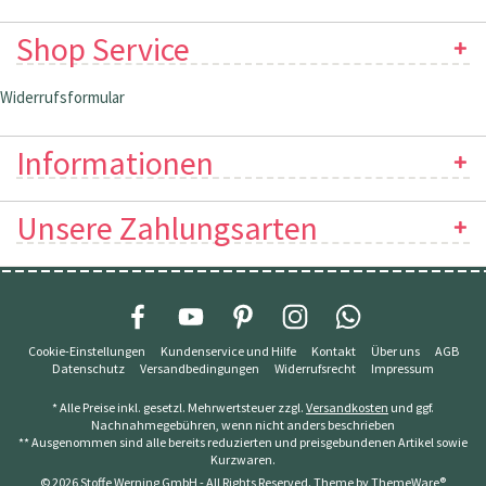
Shop Service
Widerrufsformular
Informationen
Unsere Zahlungsarten
Cookie-Einstellungen
Kundenservice und Hilfe
Kontakt
Über uns
AGB
Datenschutz
Versandbedingungen
Widerrufsrecht
Impressum
* Alle Preise inkl. gesetzl. Mehrwertsteuer zzgl.
Versandkosten
und ggf.
Nachnahmegebühren, wenn nicht anders beschrieben
** Ausgenommen sind alle bereits reduzierten und preisgebundenen Artikel sowie
Kurzwaren.
© 2026 Stoffe Werning GmbH - All Rights Reserved. Theme by
ThemeWare®