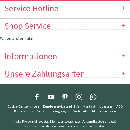
Service Hotline
Shop Service
Widerrufsformular
Informationen
Unsere Zahlungsarten
Cookie-Einstellungen
Kundenservice und Hilfe
Kontakt
Über uns
AGB
Datenschutz
Versandbedingungen
Widerrufsrecht
Impressum
* Alle Preise inkl. gesetzl. Mehrwertsteuer zzgl.
Versandkosten
und ggf.
Nachnahmegebühren, wenn nicht anders beschrieben