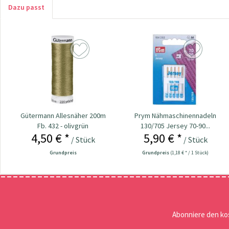
Dazu passt
Gütermann Allesnäher 200m
Prym Nähmaschinennadeln
Fb. 432 - olivgrün
130/705 Jersey 70-90...
4,50 € *
5,90 € *
/ Stück
/ Stück
Grundpreis
Grundpreis
(1,18 € * / 1 Stück)
Abonniere den ko