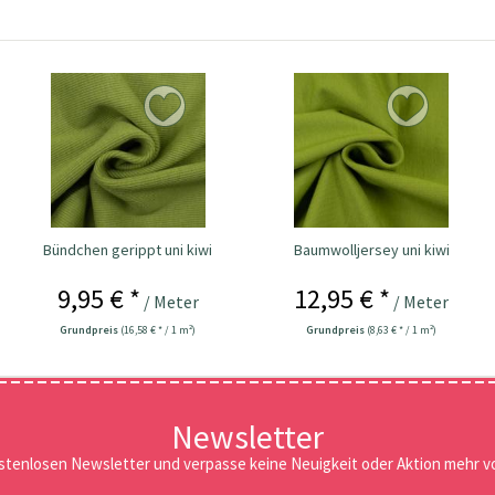
Bündchen gerippt uni kiwi
Baumwolljersey uni kiwi
9,95 € *
12,95 € *
/ Meter
/ Meter
Grundpreis
(16,58 € * / 1 m²)
Grundpreis
(8,63 € * / 1 m²)
Newsletter
stenlosen Newsletter und verpasse keine Neuigkeit oder Aktion mehr vo