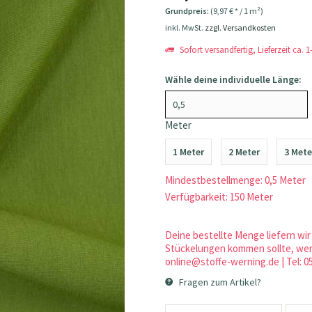
Grundpreis:
(9,97 € * / 1 m²)
inkl. MwSt.
zzgl. Versandkosten
Sofort versandfertig, Lieferzeit ca. 
Wähle deine individuelle Länge:
Meter
1 Meter
2 Meter
3 Mete
Mindestbestellmenge: 0,5 Meter
Verfügbarkeit: 150 Meter
Deine bestellte Menge liefern wir 
Stückelungen kommen sollte, werd
online@stoffe-werning.de | Tel: 0
Fragen zum Artikel?