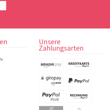
nen
Unsere
Zahlungsarten
fe