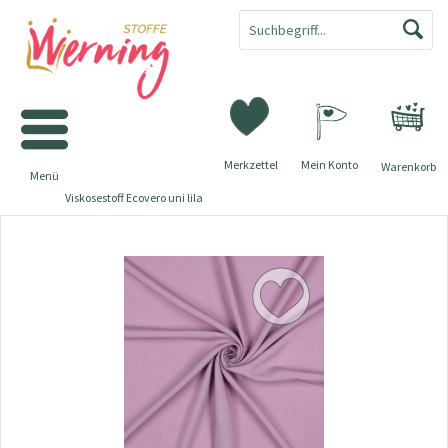
Merkzettel
Mein Konto
Warenkorb
Menü
Viskosestoff Ecovero uni lila