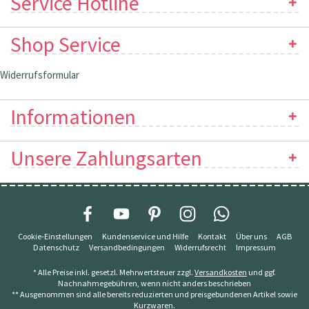
Service Hotline
Shop Service
Widerrufsformular
Informationen
Unsere Zahlungsarten
Cookie-Einstellungen
Kundenservice und Hilfe
Kontakt
Über uns
AGB
Datenschutz
Versandbedingungen
Widerrufsrecht
Impressum
* Alle Preise inkl. gesetzl. Mehrwertsteuer zzgl.
Versandkosten
und ggf.
Nachnahmegebühren, wenn nicht anders beschrieben
** Ausgenommen sind alle bereits reduzierten und preisgebundenen Artikel sowie
Kurzwaren.