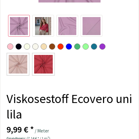
Viskosestoff Ecovero uni
lila
9,99 € *
/ Meter
Grundpreis:
(7,14 € * / 1 m²)