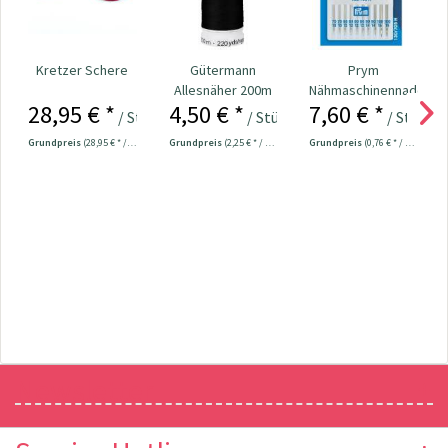
Kretzer Schere
Gütermann
Prym
Allesnäher 200m
Nähmaschinennadeln
28,95 € *
4,50 € *
7,60 € *
Fb. 000 - schwarz
130/705
/ Stück
/ Stück
/ Stück
Universal...
Grundpreis
(28,95 € * / 1 Stück)
Grundpreis
(2,25 € * / 100 Meter)
Grundpreis
(0,76 € * / 1 Stück)
Newsletter