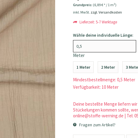
Grundpreis:
(6,89 € * / 1 m²)
inkl. MwSt.
zzgl. Versandkosten
Lieferzeit: 5-7 Werktage
Wähle deine individuelle Länge:
Meter
1 Meter
2 Meter
3 Mete
Mindestbestellmenge: 0,5 Meter
Verfügbarkeit: 10 Meter
Deine bestellte Menge liefern wir 
Stückelungen kommen sollte, werd
online@stoffe-werning.de | Tel: 0
Fragen zum Artikel?