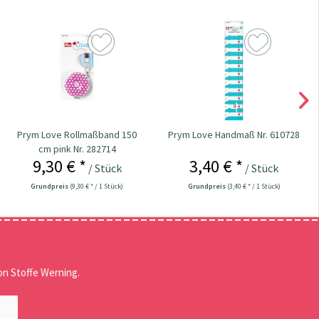
Prym Love Rollmaßband 150
Prym Love Handmaß Nr. 610728
cm pink Nr. 282714
9,30 € *
3,40 € *
/ Stück
/ Stück
Grundpreis
(9,30 € * / 1 Stück)
Grundpreis
(3,40 € * / 1 Stück)
n Stoffe Werning.