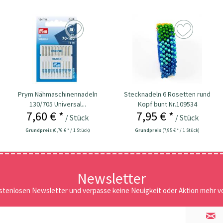
Prym Nähmaschinennadeln
Stecknadeln 6 Rosetten rund
130/705 Universal...
Kopf bunt Nr.109534
7,60 € *
7,95 € *
/ Stück
/ Stück
Grundpreis
(0,76 € * / 1 Stück)
Grundpreis
(7,95 € * / 1 Stück)
Newsletter
stenlosen Newsletter und verpasse keine Neuigkeit oder Aktion mehr vo