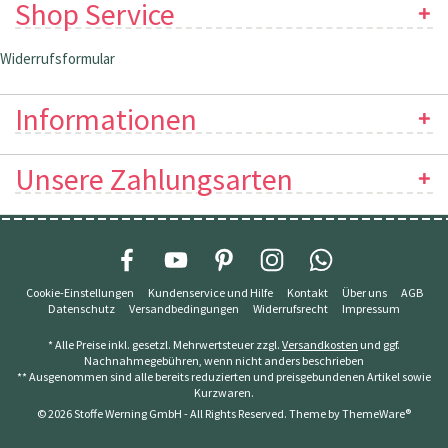
Shop Service
Widerrufsformular
Informationen
Unsere Zahlungsarten
Cookie-Einstellungen
Kundenservice und Hilfe
Kontakt
Über uns
AGB
Datenschutz
Versandbedingungen
Widerrufsrecht
Impressum
* Alle Preise inkl. gesetzl. Mehrwertsteuer zzgl.
Versandkosten
und ggf.
Nachnahmegebühren, wenn nicht anders beschrieben
** Ausgenommen sind alle bereits reduzierten und preisgebundenen Artikel sowie
Kurzwaren.
© 2026 Stoffe Werning GmbH - All Rights Reserved. Theme by
ThemeWare®