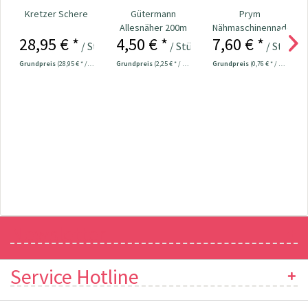
Kretzer Schere
Gütermann
Prym
Allesnäher 200m
Nähmaschinennadeln
28,95 € *
4,50 € *
7,60 € *
Fb. 000 - schwarz
130/705
/ Stück
/ Stück
/ Stück
Universal...
Grundpreis
(28,95 € * / 1 Stück)
Grundpreis
(2,25 € * / 100 Meter)
Grundpreis
(0,76 € * / 1 Stück)
Newsletter
Service Hotline